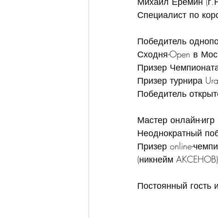
Михаил Ерёмин (г.
Специалист по кор
Победитель однопо
Сходня-Open в Мос
Призер Чемпионата
Призер турнира Ura
Победитель открыт
Мастер онлайн-игр
Неоднократный поб
Призер online-чемп
(никнейм AKCEHOB)
Постоянный гость 