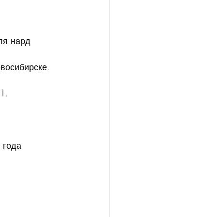
ля нард 
восибирске.
1.
 года 